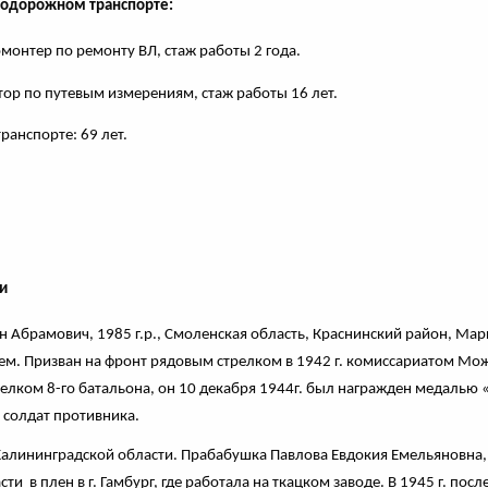
нодорожном транспорте:
монтер по ремонту ВЛ, стаж работы 2 года.
ор по путевым измерениям, стаж работы 16 лет.
ранспорте: 69 лет.
и
Абрамович, 1985 г.р., Смоленская область, Краснинский район, Марк
рем. Призван на фронт рядовым стрелком в 1942 г. комиссариатом Мо
елком 8-го батальона, он 10 декабря 1944г. был награжден медалью «За
 солдат противника.
алининградской области. Прабабушка Павлова Евдокия Емельяновна, 20
ти в плен в г. Гамбург, где работала на ткацком заводе. В 1945 г. пос