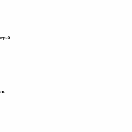
лерий
ск.